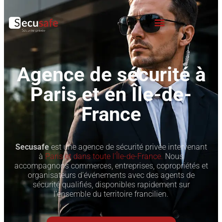
Agence de sécurité à
Paris et en Île-de-
France
Secusafe
est une agence de sécurité privée intervenant
à
Paris et dans toute l’Île-de-France.
Nous
accompagnons commerces, entreprises, copropriétés et
organisateurs d’événements avec des agents de
sécurité qualifiés, disponibles rapidement sur
l’ensemble du territoire francilien.